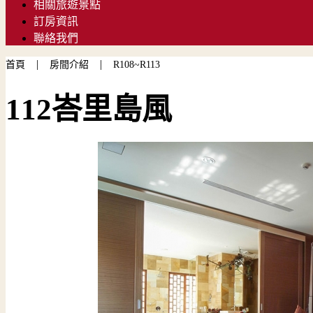
相關旅遊景點
訂房資訊
聯絡我們
|
|
首頁
房間介紹
R108~R113
112峇里島風