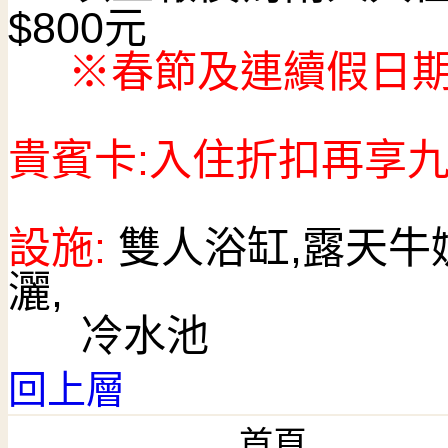
$800
元
※春節及連續假日
貴賓卡:入住折扣再享
設施:
雙人
浴缸,露天牛
灑,
冷水池
回上層
首頁