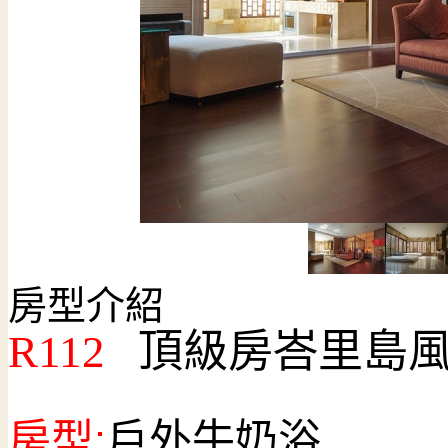
房型介紹
R112
頂級房峇里島
房型:
戶外牛奶浴