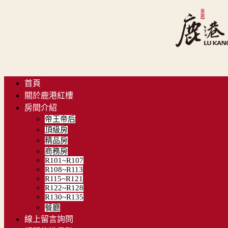
首頁
關於鹿港紅樓
房間介紹
帝王帝后
頂級房
精品房
商務房
R101~R107
R108~R113
R115~R121
R122~R128
R130~R135
餐廳
線上留言詢問