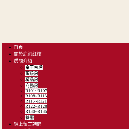
首頁
關於鹿港紅樓
房間介紹
帝王帝后
頂級房
精品房
商務房
R101~R107
R108~R113
R115~R121
R122~R128
R130~R135
餐廳
線上留言詢問