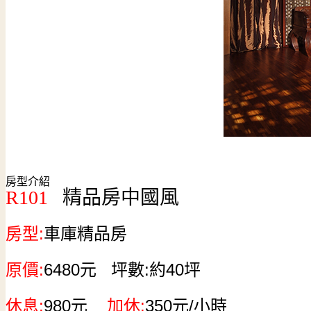
房型介紹
R101
精品房中國風
房型:
車庫精品房
原價:
6480元
坪數:
約40坪
休息:
980元
加休:
350
元
/小時