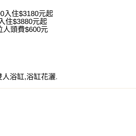
00入住$3180元起
入住$3880元起
人頭費$600
元
,雙人浴缸,浴缸花灑
.