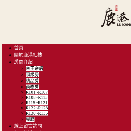
首頁
關於鹿港紅樓
房間介紹
帝王帝后
頂級房
精品房
商務房
R101~R107
R108~R113
R115~R121
R122~R128
R130~R135
餐廳
線上留言詢問