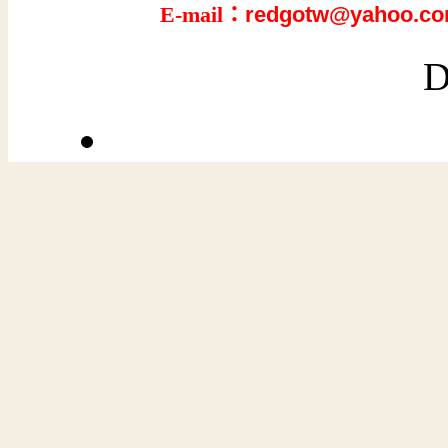
E-mail：
redgotw@yahoo.co
D