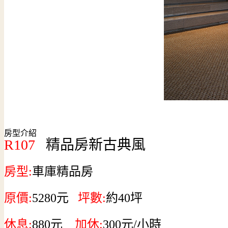
房型介紹
R107
精品房新古典風
房型:
車庫精品房
原價:
5280
元
坪數:
約40坪
休息:
880
元
加休:
300
元
/小時