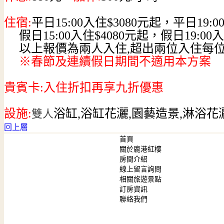
住宿:
平日15:00入住$3080元起，平日19:0
假日15:00入住$4080元起，假日19:00
以上報價為兩人入住,超出兩位入住每位人
※春節及連續假日期間不適用本方案
貴賓卡:入住折扣再享九折優惠
設施:
浴缸,浴缸花灑,園藝造景,淋浴花
雙人
回上層
首頁
關於鹿港紅樓
房間介紹
線上留言詢問
相關旅遊景點
訂房資訊
聯絡我們