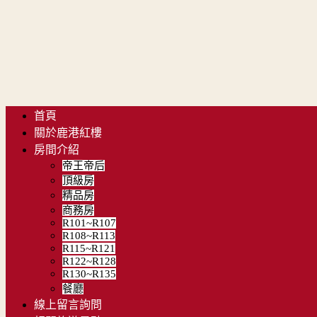
首頁
關於鹿港紅樓
房間介紹
帝王帝后
頂級房
精品房
商務房
R101~R107
R108~R113
R115~R121
R122~R128
R130~R135
餐廳
線上留言詢問