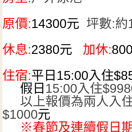
原價:
14300
元
坪數:
約
休息:
2380
元
加休:
80
住宿:
平日15:00入住$8
假日
15:00入住$998
以上報價為兩人入住
$1000
元
※春節及連續假日