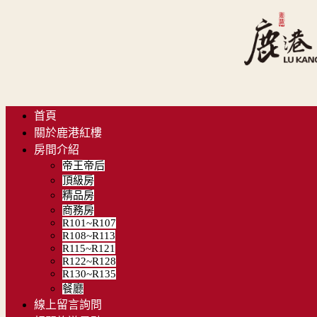
首頁
關於鹿港紅樓
房間介紹
帝王帝后
頂級房
精品房
商務房
R101~R107
R108~R113
R115~R121
R122~R128
R130~R135
餐廳
線上留言詢問