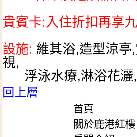
貴賓卡:入住折扣再享
設施:
維其浴,造型
涼亭
視,
浮泳水療,淋浴花灑,
回上層
首頁
關於鹿港紅樓