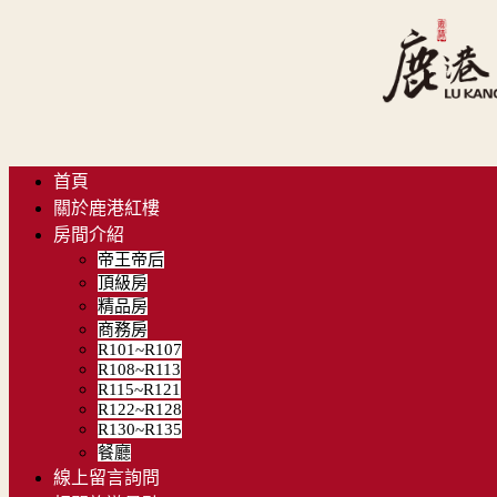
首頁
關於鹿港紅樓
房間介紹
帝王帝后
頂級房
精品房
商務房
R101~R107
R108~R113
R115~R121
R122~R128
R130~R135
餐廳
線上留言詢問