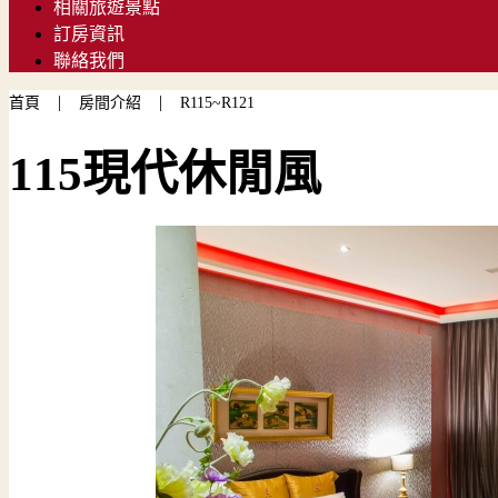
相關旅遊景點
訂房資訊
聯絡我們
|
|
首頁
房間介紹
R115~R121
115現代休閒風